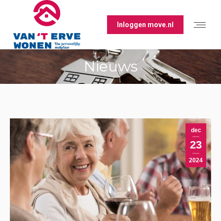
Inloggen move.nl
Nieuws
dec
23
2024