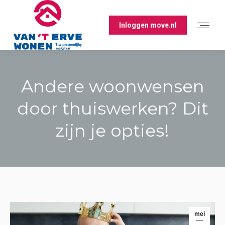
Inloggen move.nl
Andere woonwensen
door thuiswerken? Dit
zijn je opties!
Je bent hier:
mei