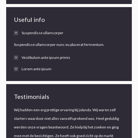
Useful info
Suspendisse ullamcorper
Suspendisse ullamcorper nunc eu placerat fermentum.
Vestibulum ante ipsum primis
Lorem ante ipsum
Testimonials
jn huis
Wij hadden een erg prettige ervaring bij jolanda. Wij waren zelf
We vond
starters waardoor niet alles vanzelfsprekend was. Heel geduldig
doorvro
werden onze vragen beantwoord. Ze hielp bij het zoeken en ging
respectv
mee met de bezichtigen. Ze heeft ook goed zicht op de markt
minpunte