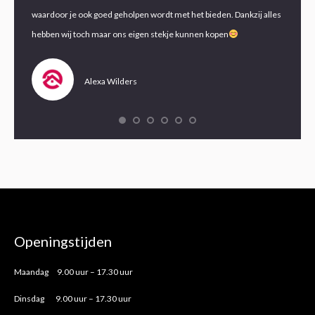
waardoor je ook goed geholpen wordt met het bieden. Dankzij alles
de mees
hebben wij toch maar ons eigen stekje kunnen kopen
Alexa Wilders
Openingstijden
Maandag 9.00 uur – 17.30 uur
Dinsdag 9.00 uur – 17.30 uur