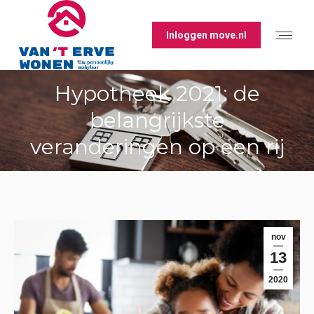
Inloggen move.nl
Hypotheek 2021: de
belangrijkste
veranderingen op een rij
nov
13
2020