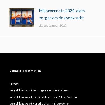
Miljoenennota 2024: alom
zorgen om de koopkracht
21 september 2023
Belangrijke documenten
Privacy
Vergelijkingskaart Vermogen van 't Erve Wonen
Vergelijkingskaart risico's afdekken van 't Erve Wonen
Vergelijkingskaart Hypotheek van 't Erve Wonen